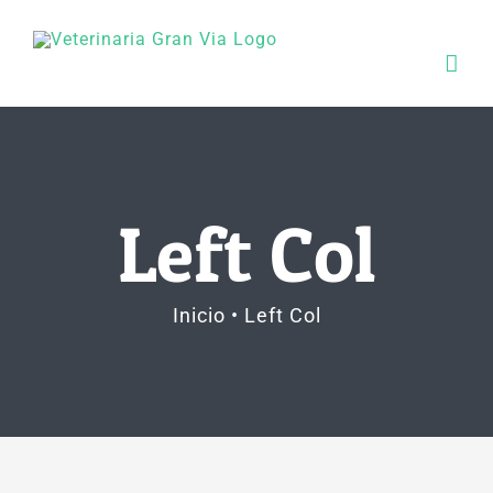
Saltar
al
contenido
Left Col
Inicio
Left Col